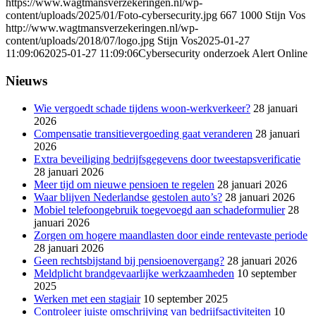
https://www.wagtmansverzekeringen.nl/wp-
content/uploads/2025/01/Foto-cybersecurity.jpg
667
1000
Stijn Vos
http://www.wagtmansverzekeringen.nl/wp-
content/uploads/2018/07/logo.jpg
Stijn Vos
2025-01-27
11:09:06
2025-01-27 11:09:06
Cybersecurity onderzoek Alert Online
Nieuws
Wie vergoedt schade tijdens woon-werkverkeer?
28 januari
2026
Compensatie transitievergoeding gaat veranderen
28 januari
2026
Extra beveiliging bedrijfsgegevens door tweestapsverificatie
28 januari 2026
Meer tijd om nieuwe pensioen te regelen
28 januari 2026
Waar blijven Nederlandse gestolen auto’s?
28 januari 2026
Mobiel telefoongebruik toegevoegd aan schadeformulier
28
januari 2026
Zorgen om hogere maandlasten door einde rentevaste periode
28 januari 2026
Geen rechtsbijstand bij pensioenovergang?
28 januari 2026
Meldplicht brandgevaarlijke werkzaamheden
10 september
2025
Werken met een stagiair
10 september 2025
Controleer juiste omschrijving van bedrijfsactiviteiten
10