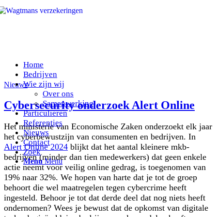
Home
Bedrijven
Wie zijn wij
Nieuws
Over ons
Cybersecurity onderzoek Alert Online
Samenwerking
Particulieren
Referenties
Het ministerie van Economische Zaken onderzoekt elk jaar
Nieuws
het cyberbewustzijn van consumenten en bedrijven. In
Contact
Alert Online 2024
blijkt dat het aantal kleinere mkb-
Zoek
bedrijven (minder dan tien medewerkers) dat geen enkele
Menu
Menu
actie neemt voor veilig online gedrag, is toegenomen van
19% naar 32%. We hopen van harte dat je tot de groep
behoort die wel maatregelen tegen cybercrime heeft
ingesteld. Behoor je tot dat derde deel dat nog niets heeft
ondernomen? Wees je bewust dat de opkomst van digitale