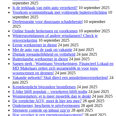
september 2025
Is de trekhaak van mijn auto verzekerd?
10 september 2025
Voorkom woninginbraak met voldoende buitenverlichting
10
september 2025
Deelreparatie voor duurzaam schadeherstel
10 september
2025
Online fraude herkennen en voorkomen
10 september 2025
Wintersportplannen of andere reisplannen? Check je
reisverzekering
10 september 2025
Eerste werknemer in dienst
24 juni 2025
Met de auto van de zaak op vakantie
24 juni 2025
Digitale toegankelijkheid en veiligheid
24 juni 2025
Buitenlandse werknemer in dienst
24 juni 2025
Samen sterk : Wagtmans Verzekeringen, Financieel Lokaal en
MD Makelaars zetten zich gezamenlijk in voor jouw
woonwensen en dromen!
24 juni 2025
Vakantie geboekt? Sluit direct een annuleringsverzekering!
24
juni 2025
Kentekenplicht bijzondere bromfietsen
24 juni 2025
E-bike blijft populair – verzekeren blijft nodig
24 juni 2025
Woningstarters: er is meer mogelijk dan je denkt
24 juni 2025
De verplichte AOV, moet ik hier iets mee?
28 april 2025
Ondernemer, bescherm je privévermogen
28 april 2025
Strengere controle op inhuur zzp’er
28 april 2025
Hoe verzeker je een energieopslagsysteem?
28 april 2025