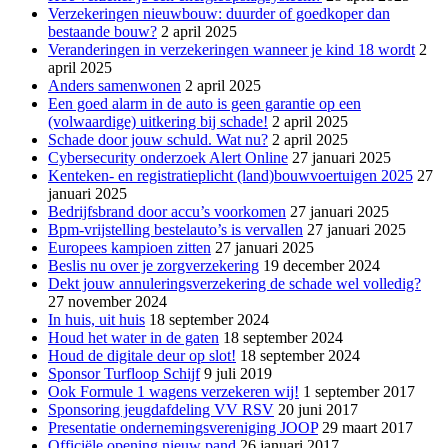
Verzekeringen nieuwbouw: duurder of goedkoper dan
bestaande bouw?
2 april 2025
Veranderingen in verzekeringen wanneer je kind 18 wordt
2
april 2025
Anders samenwonen
2 april 2025
Een goed alarm in de auto is geen garantie op een
(volwaardige) uitkering bij schade!
2 april 2025
Schade door jouw schuld. Wat nu?
2 april 2025
Cybersecurity onderzoek Alert Online
27 januari 2025
Kenteken- en registratieplicht (land)bouwvoertuigen 2025
27
januari 2025
Bedrijfsbrand door accu’s voorkomen
27 januari 2025
Bpm-vrijstelling bestelauto’s is vervallen
27 januari 2025
Europees kampioen zitten
27 januari 2025
Beslis nu over je zorgverzekering
19 december 2024
Dekt jouw annuleringsverzekering de schade wel volledig?
27 november 2024
In huis, uit huis
18 september 2024
Houd het water in de gaten
18 september 2024
Houd de digitale deur op slot!
18 september 2024
Sponsor Turfloop Schijf
9 juli 2019
Ook Formule 1 wagens verzekeren wij!
1 september 2017
Sponsoring jeugdafdeling VV RSV
20 juni 2017
Presentatie ondernemingsvereniging JOOP
29 maart 2017
Officiële opening nieuw pand
26 januari 2017