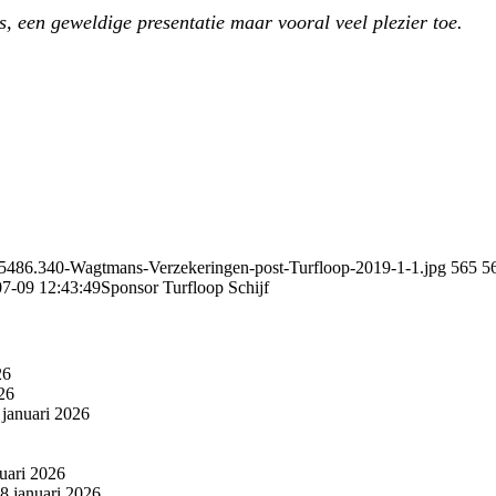
 een geweldige presentatie maar vooral veel plezier toe.
/5486.340-Wagtmans-Verzekeringen-post-Turfloop-2019-1-1.jpg
565
5
7-09 12:43:49
Sponsor Turfloop Schijf
26
26
 januari 2026
uari 2026
8 januari 2026