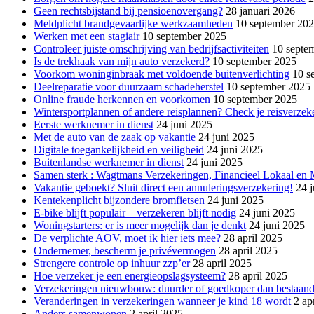
Geen rechtsbijstand bij pensioenovergang?
28 januari 2026
Meldplicht brandgevaarlijke werkzaamheden
10 september 20
Werken met een stagiair
10 september 2025
Controleer juiste omschrijving van bedrijfsactiviteiten
10 septe
Is de trekhaak van mijn auto verzekerd?
10 september 2025
Voorkom woninginbraak met voldoende buitenverlichting
10 s
Deelreparatie voor duurzaam schadeherstel
10 september 2025
Online fraude herkennen en voorkomen
10 september 2025
Wintersportplannen of andere reisplannen? Check je reisverzek
Eerste werknemer in dienst
24 juni 2025
Met de auto van de zaak op vakantie
24 juni 2025
Digitale toegankelijkheid en veiligheid
24 juni 2025
Buitenlandse werknemer in dienst
24 juni 2025
Samen sterk : Wagtmans Verzekeringen, Financieel Lokaal en
Vakantie geboekt? Sluit direct een annuleringsverzekering!
24 
Kentekenplicht bijzondere bromfietsen
24 juni 2025
E-bike blijft populair – verzekeren blijft nodig
24 juni 2025
Woningstarters: er is meer mogelijk dan je denkt
24 juni 2025
De verplichte AOV, moet ik hier iets mee?
28 april 2025
Ondernemer, bescherm je privévermogen
28 april 2025
Strengere controle op inhuur zzp’er
28 april 2025
Hoe verzeker je een energieopslagsysteem?
28 april 2025
Verzekeringen nieuwbouw: duurder of goedkoper dan bestaan
Veranderingen in verzekeringen wanneer je kind 18 wordt
2 ap
Anders samenwonen
2 april 2025