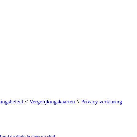
ingsbeleid
//
Vergelijkingskaarten
//
Privacy verklaring
oud de digitale deur op slot!