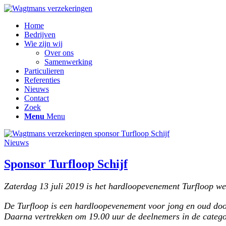
Home
Bedrijven
Wie zijn wij
Over ons
Samenwerking
Particulieren
Referenties
Nieuws
Contact
Zoek
Menu
Menu
Nieuws
Sponsor Turfloop Schijf
Zaterdag 13 juli 2019 is het hardloopevenement Turfloop we
De Turfloop is een hardloopevenement voor jong en oud door
Daarna vertrekken om 19.00 uur de deelnemers in de categorie