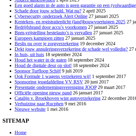
Een goed alarm in de auto is geen garantie op een (volwaardige)
Schade door jouw schuld. Wat nu?
2 april 2025
Cybersecurity onderzoek Alert Online
27 januari 2025
Kenteken- en registratieplicht (land)bouwvoertuigen 2025
27 j
Bedrijfsbrand door accu’s voorkomen
27 januari 2025
Bpm-vrijstelling bestelauto’s is vervallen
27 januari 2025
Europees kampioen zitten
27 januari 2025
Beslis nu over je zorgverzekering
19 december 2024
Dekt jouw annuleringsverzekering de schade wel volledig?
27 
In huis, uit huis
18 september 2024
Houd het water in de gaten
18 september 2024
Houd de digitale deur op slot!
18 september 2024
Sponsor Turfloop Schijf
9 juli 2019
Ook Formule 1 wagens verzekeren wij!
1 september 2017
Sponsoring jeugdafdeling VV RSV
20 juni 2017
Presentatie ondernemingsvereniging JOOP
29 maart 2017
Officiële opening nieuw pand
26 januari 2017
Catalijn v. Broekhoven wint autoverzekering
22 december 201
Verhuizing naar Rucphen
9 mei 2016
Nieuwe website
1 mei 2016
SITEMAP
Home