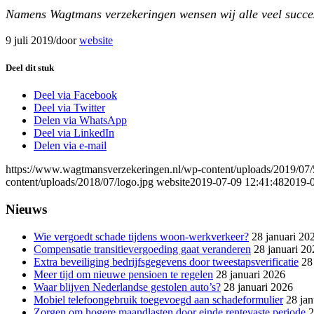
Namens Wagtmans verzekeringen wensen wij alle veel succes,
9 juli 2019
/
door
website
Deel dit stuk
Deel via Facebook
Deel via Twitter
Delen via WhatsApp
Deel via LinkedIn
Delen via e-mail
https://www.wagtmansverzekeringen.nl/wp-content/uploads/2019/07
content/uploads/2018/07/logo.jpg
website
2019-07-09 12:41:48
2019-0
Nieuws
Wie vergoedt schade tijdens woon-werkverkeer?
28 januari 20
Compensatie transitievergoeding gaat veranderen
28 januari 20
Extra beveiliging bedrijfsgegevens door tweestapsverificatie
28
Meer tijd om nieuwe pensioen te regelen
28 januari 2026
Waar blijven Nederlandse gestolen auto’s?
28 januari 2026
Mobiel telefoongebruik toegevoegd aan schadeformulier
28 jan
Zorgen om hogere maandlasten door einde rentevaste periode
2