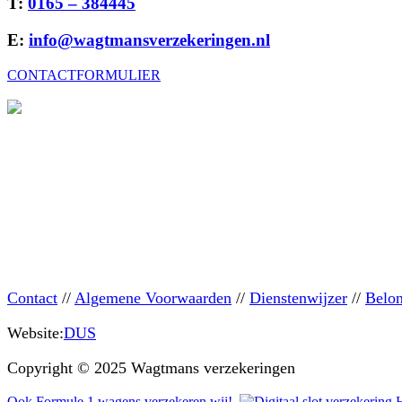
T:
0165 – 384445
E:
info@wagtmansverzekeringen.nl
CONTACTFORMULIER
Contact
//
Algemene Voorwaarden
//
Dienstenwijzer
//
Belon
Website:
DUS
Copyright © 2025 Wagtmans verzekeringen
Ook Formule 1 wagens verzekeren wij!
H