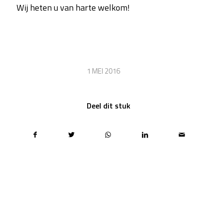
Wij heten u van harte welkom!
/
1 MEI 2016
Deel dit stuk