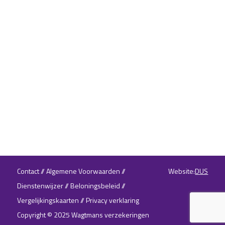
Contact
//
Algemene Voorwaarden
//
Website:
DUS
Dienstenwijzer
//
Beloningsbeleid
//
Vergelijkingskaarten
//
Privacy verklaring
Copyright © 2025 Wagtmans verzekeringen